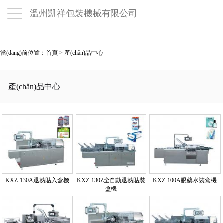
溫州凱祥包裝機械有限公司
當(dāng)前位置：
首頁
>
產(chǎn)品中心
產(chǎn)品中心
KXZ-130A退熱貼入盒機
KXZ-130Z全自動退熱貼裝
KXZ-100A眼藥水裝盒機
盒機