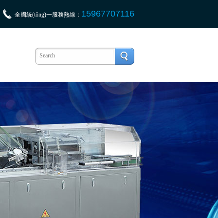
15967707116
全國統(tǒng)一服務熱線：