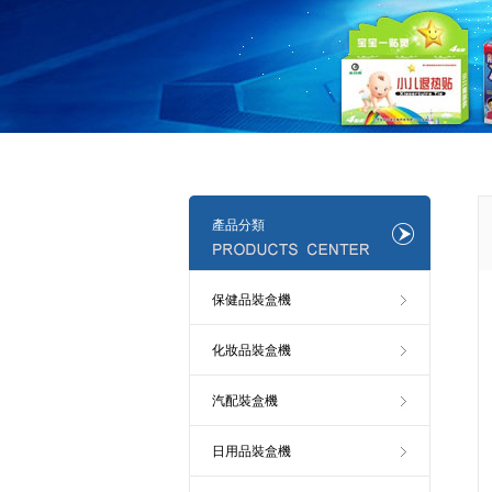
產品分類
保健品裝盒機
化妝品裝盒機
汽配裝盒機
日用品裝盒機