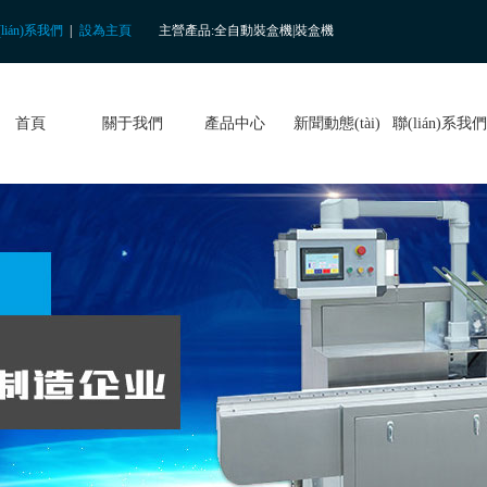
lián)系我們
|
設為主頁
主營產品:
全自動裝盒機|裝盒機
首頁
關于我們
產品中心
新聞動態(tài)
聯(lián)系我們