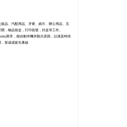
、化妝品、汽配用品、牙膏、紙巾、辦公用品、五
，物品裝盒，打印批號，封盒等工作。
iàn)異常，能自動停機并顯示原因，以便及時排
用，形成成套生產線