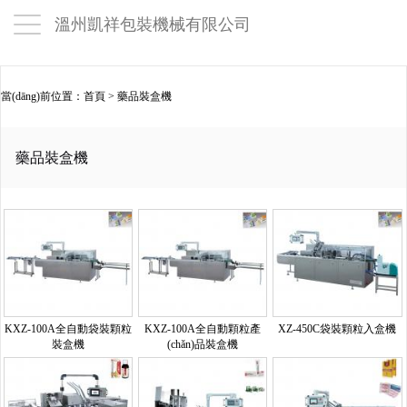
溫州凱祥包裝機械有限公司
當(dāng)前位置：
首頁
>
藥品裝盒機
藥品裝盒機
KXZ-100A全自動袋裝顆粒
KXZ-100A全自動顆粒產
XZ-450C袋裝顆粒入盒機
裝盒機
(chǎn)品裝盒機