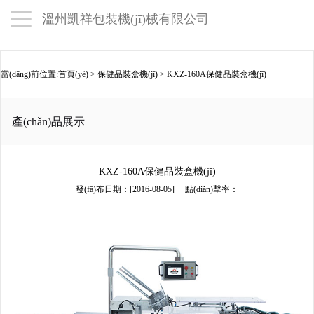
溫州凱祥包裝機(jī)械有限公司
當(dāng)前位置:
首頁(yè)
>
保健品裝盒機(jī)
>
KXZ-160A保健品裝盒機(jī)
產(chǎn)品展示
KXZ-160A保健品裝盒機(jī)
發(fā)布日期：[2016-08-05] 點(diǎn)擊率：