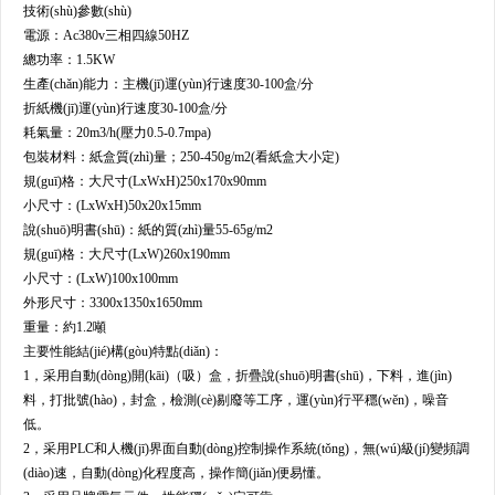
技術(shù)參數(shù)
電源：
Ac380v三相四線50HZ
總功率：
1.5KW
生產(chǎn)能力：
主機(jī)運(yùn)行速度30-100盒/分
折紙機(jī)運(yùn)行速度30-100盒/分
耗氣量：
20m3/h(壓力0.5-0.7mpa)
包裝材料：
紙盒質(zhì)量；250-450g/m2(看紙盒大小定)
規(guī)格：
大尺寸(LxWxH)250x170x90mm
小尺寸：
(LxWxH)50x20x15mm
說(shuō)明書(shū)：
紙的質(zhì)量55-65g/m2
規(guī)格：
大尺寸(LxW)260x190mm
小尺寸：
(LxW)100x100mm
外形尺寸：
3300x1350x1650mm
重量：
約1.2噸
主要性能結(jié)構(gòu)特點(diǎn)：
1，采用自動(dòng)開(kāi)（吸）盒，折疊說(shuō)明書(shū)，下料，進(jìn)
料，打批號(hào)，封盒，檢測(cè)剔廢等工序，運(yùn)行平穩(wěn)，噪音
低。
2，采用PLC和人機(jī)界面自動(dòng)控制操作系統(tǒng)，無(wú)級(jí)變頻調
(diào)速，自動(dòng)化程度高，操作簡(jiǎn)便易懂。