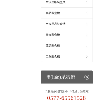
生活用紙裝盒機
食品裝盒機
文娛用品裝盒機
五金裝盒機
藥品裝盒機
口罩裝盒機
聯(lián)系我們
了解更多我們詳細(xì)信息，請致電
0577-65561528