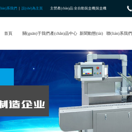
lián)系我們
|
設(shè)為主頁
主營產(chǎn)品:
全自動裝盒機|裝盒機
首頁
關(guān)于我們
產(chǎn)品中心
新聞動態(tài)
聯(lián)系我們