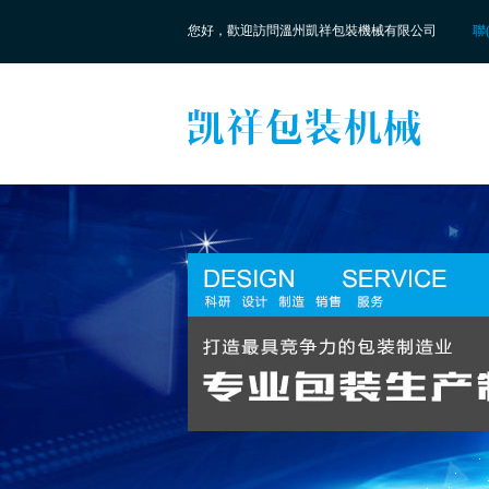
您好，歡迎訪問溫州凱祥包裝機械有限公司
聯(