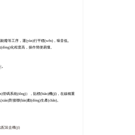
序，運(yùn)行平穩(wěn)，噪音低。
，自動(dòng)化程度高，操作簡便易懂。
。
。
)管碼系統(tǒng)），貼標(biāo)機(jī)，在線稱重
xiàn)對接聯(lián)動(dòng)生產(chǎn)。
配裝盒機(jī)