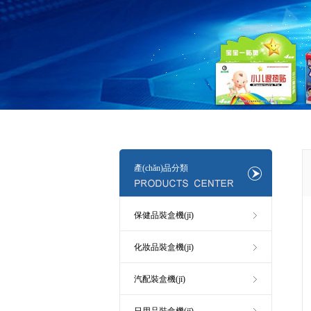
產(chǎn)品分類
保健品裝盒機(jī)
化妝品裝盒機(jī)
汽配裝盒機(jī)