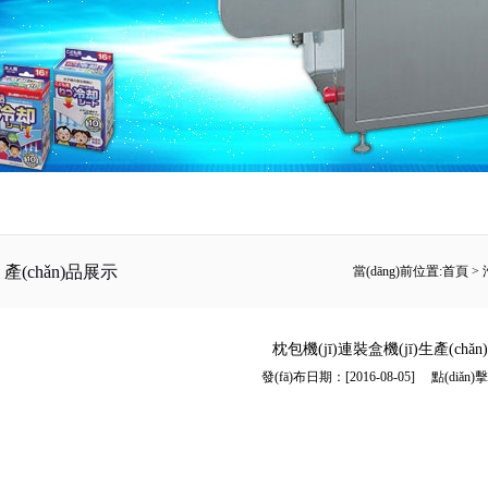
產(chǎn)品展示
當(dāng)前位置:
首頁
>
枕包機(jī)連裝盒機(jī)生產(chǎn
發(fā)布日期：[2016-08-05] 點(diǎn