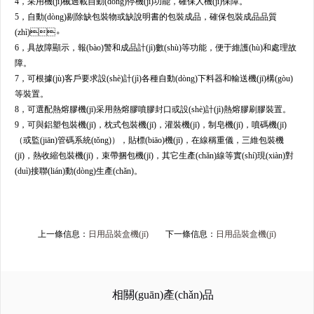
4，采用機(jī)械過載自動(dòng)停機(jī)功能，確保人機(jī)保障。
5，自動(dòng)剔除缺包裝物或缺說明書的包裝成品，確保包裝成品品質
(zhì)。
6，具故障顯示，報(bào)警和成品計(jì)數(shù)等功能，便于維護(hù)和處理故
障。
7，可根據(jù)客戶要求設(shè)計(jì)各種自動(dòng)下料器和輸送機(jī)構(gòu)
等裝置。
8，可選配熱熔膠機(jī)采用熱熔膠噴膠封口或設(shè)計(jì)熱熔膠刷膠裝置。
9，可與鋁塑包裝機(jī)，枕式包裝機(jī)，灌裝機(jī)，制皂機(jī)，噴碼機(jī)
（或監(jiān)管碼系統(tǒng)），貼標(biāo)機(jī)，在線稱重儀，三維包裝機
(jī)，熱收縮包裝機(jī)，束帶捆包機(jī)，其它生產(chǎn)線等實(shí)現(xiàn)對
(duì)接聯(lián)動(dòng)生產(chǎn)。
上一條信息：
日用品裝盒機(jī)
下一條信息：
日用品裝盒機(jī)
相關(guān)產(chǎn)品