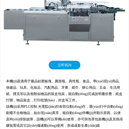
立即咨詢
本機(jī)器適用于藥品鋁塑板塊、圓形瓶、異性瓶、食品、學(xué)習(xí)用品、
保健品、玩具、化妝品、汽配用品、牙膏、紙巾、辦公用品、五金、生活用
紙、撲克等以及相類似物品的裝盒包裝，能自動(dòng)完成說明書折疊，紙盒
打開，物品裝盒，打印批號(hào)，封盒等工作。
該機(jī)采用PLC控制 光電監(jiān)控各部位動(dòng)作，運(yùn)行中自動(dòng)
剔廢不合格物品，如出現(xiàn)異常，能自動(dòng)停機(jī)并顯示原因，以便
及時(shí)排除故障，該機(jī)可以單獨(dú)使用，亦可與泡罩包裝機(jī)及其熱溶
膠裝置或其它設(shè)備連動(dòng)使用，形成成套生產(chǎn)線