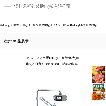
溫州凱祥包裝機(jī)械有限公司
當(dāng)前位置:
首頁(yè)
>
食品裝盒機(jī)
>
KXZ-100A自動(dòng)小盒裝盒機(jī)
產(chǎn)品展示
KXZ-100A自動(dòng)小盒裝盒機(jī)
發(fā)布日期：[2016-08-05] 點(diǎn)擊率：