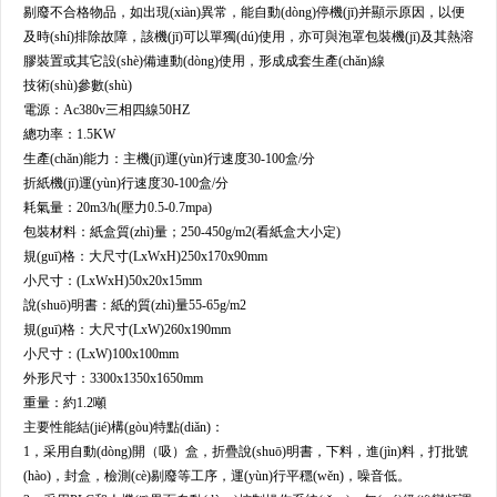
剔廢不合格物品，如出現(xiàn)異常，能自動(dòng)停機(jī)并顯示原因，以便
及時(shí)排除故障，該機(jī)可以單獨(dú)使用，亦可與泡罩包裝機(jī)及其熱溶
膠裝置或其它設(shè)備連動(dòng)使用，形成成套生產(chǎn)線
技術(shù)參數(shù)
電源：
Ac380v三相四線50HZ
總功率：
1.5KW
生產(chǎn)能力：
主機(jī)運(yùn)行速度30-100盒/分
折紙機(jī)運(yùn)行速度30-100盒/分
耗氣量：
20m3/h(壓力0.5-0.7mpa)
包裝材料：
紙盒質(zhì)量；250-450g/m2(看紙盒大小定)
規(guī)格：
大尺寸(LxWxH)250x170x90mm
小尺寸：
(LxWxH)50x20x15mm
說(shuō)明書：
紙的質(zhì)量55-65g/m2
規(guī)格：
大尺寸(LxW)260x190mm
小尺寸：
(LxW)100x100mm
外形尺寸：
3300x1350x1650mm
重量：
約1.2噸
主要性能結(jié)構(gòu)特點(diǎn)：
1，采用自動(dòng)開（吸）盒，折疊說(shuō)明書，下料，進(jìn)料，打批號
(hào)，封盒，檢測(cè)剔廢等工序，運(yùn)行平穩(wěn)，噪音低。