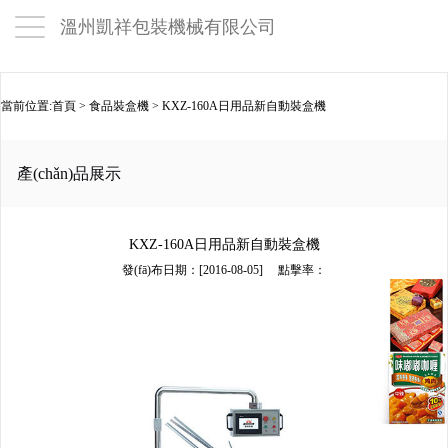
溫州凱祥包裝機械有限公司
當前位置:
首頁
>
食品裝盒機
>
KXZ-160A日用品新自動裝盒機
產(chǎn)品展示
KXZ-160A日用品新自動裝盒機
發(fā)布日期：[2016-08-05] 點擊率：